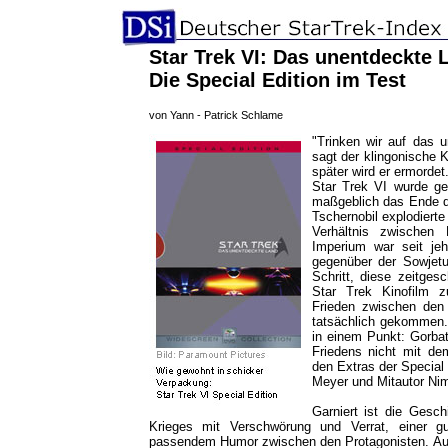
Star Trek VI: Das unentdeckte 
Die Special Edition im Test
von Yann - Patrick Schlame
"Trinken wir auf das 
sagt der klingonische
später wird er ermordet
Star Trek VI wurde ge
maßgeblich das Ende de
Tschernobil explodierte
Verhältnis zwischen 
Imperium war seit je
gegenüber der Sowjetu
Schritt, diese zeitges
Star Trek Kinofilm zu
Frieden zwischen den 
tatsächlich gekommen. 
in einem Punkt: Gorba
Friedens nicht mit d
den Extras der Special 
Meyer und Mitautor Nim
Garniert ist die Gesc
Krieges mit Verschwörung und Verrat, einer g
passendem Humor zwischen den Protagonisten. Auß