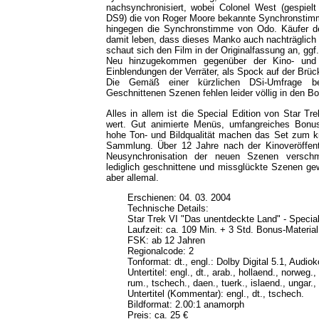
nachsynchronisiert, wobei Colonel West (gespiel
DS9) die von Roger Moore bekannte Synchronstimme
hingegen die Synchronstimme von Odo. Käufer de
damit leben, dass dieses Manko auch nachträglich
schaut sich den Film in der Originalfassung an, ggf. 
Neu hinzugekommen gegenüber der Kino- und 
Einblendungen der Verräter, als Spock auf der Brück
Die Gemäß einer kürzlichen DSi-Umfrage b
Geschnittenen Szenen fehlen leider völlig in den B
Alles in allem ist die Special Edition von Star T
wert. Gut animierte Menüs, umfangreiches Bonu
hohe Ton- und Bildqualität machen das Set zum 
Sammlung. Über 12 Jahre nach der Kinoveröffentl
Neusynchronisation der neuen Szenen versch
lediglich geschnittene und missglückte Szenen ge
aber allemal.
Erschienen: 04. 03. 2004
Technische Details:
Star Trek VI "Das unentdeckte Land" - Specia
Laufzeit: ca. 109 Min. + 3 Std. Bonus-Material
FSK: ab 12 Jahren
Regionalcode: 2
Tonformat: dt., engl.: Dolby Digital 5.1, Aud
Untertitel: engl., dt., arab., hollaend., norweg.,
rum., tschech., daen., tuerk., islaend., ungar.
Untertitel (Kommentar): engl., dt., tschech.
Bildformat: 2.00:1 anamorph
Preis: ca. 25 €