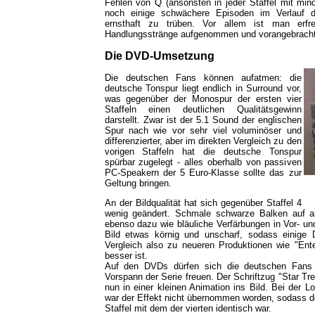
Fehlen von Q (ansonsten in jeder Staffel mit mind
noch einige schwächere Episoden im Verlauf d
ernsthaft zu trüben. Vor allem ist man erfre
Handlungsstränge aufgenommen und vorangebracht
Die DVD-Umsetzung
Die deutschen Fans können aufatmen: die
deutsche Tonspur liegt endlich in Surround vor,
was gegenüber der Monospur der ersten vier
Staffeln einen deutlichen Qualitätsgewinn
darstellt. Zwar ist der 5.1 Sound der englischen
Spur nach wie vor sehr viel voluminöser und
differenzierter, aber im direkten Vergleich zu den
vorigen Staffeln hat die deutsche Tonspur
spürbar zugelegt - alles oberhalb von passiven
PC-Speakern der 5 Euro-Klasse sollte das zur
Geltung bringen.
An der Bildqualität hat sich gegenüber Staffel 4
wenig geändert. Schmale schwarze Balken auf al
ebenso dazu wie bläuliche Verfärbungen in Vor- u
Bild etwas körnig und unscharf, sodass einige D
Vergleich also zu neueren Produktionen wie "Ente
besser ist.
Auf den DVDs dürfen sich die deutschen Fans ü
Vorspann der Serie freuen. Der Schriftzug "Star T
nun in einer kleinen Animation ins Bild. Bei der L
war der Effekt nicht übernommen worden, sodass de
Staffel mit dem der vierten identisch war.