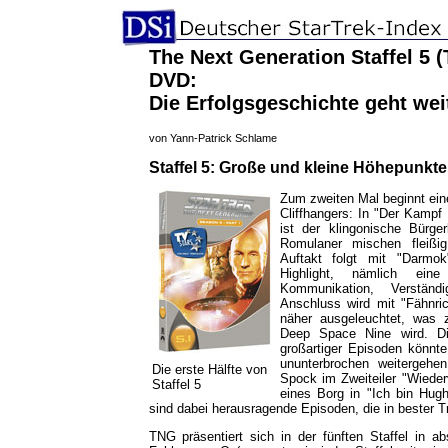
The Next Generation Staffel 5 (T
DVD:
Die Erfolgsgeschichte geht wei
von Yann-Patrick Schlame
Staffel 5: Große und kleine Höhepunkte
Zum zweiten Mal beginnt eine
Cliffhangers: In "Der Kampf
ist der klingonische Bürge
Romulaner mischen fleißi
Auftakt folgt mit "Darmok
Highlight, nämlich ein
Kommunikation, Verstän
Anschluss wird mit "Fähnric
näher ausgeleuchtet, was 
Deep Space Nine wird. Di
großartiger Episoden könnte
ununterbrochen weitergehen
Die erste Hälfte von
Spock im Zweiteiler "Wiederv
Staffel 5
eines Borg in "Ich bin Hug
sind dabei herausragende Episoden, die in bester Tr
TNG präsentiert sich in der fünften Staffel in a