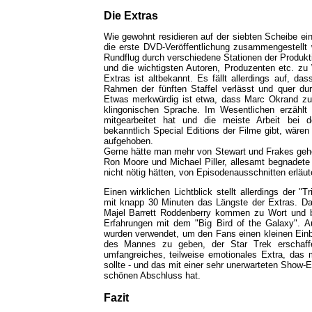
Die Extras
Wie gewohnt residieren auf der siebten Scheibe ein
die erste DVD-Veröffentlichung zusammengestellt
Rundflug durch verschiedene Stationen der Produkti
und die wichtigsten Autoren, Produzenten etc. z
Extras ist altbekannt. Es fällt allerdings auf, d
Rahmen der fünften Staffel verlässt und quer du
Etwas merkwürdig ist etwa, dass Marc Okrand zu
klingonischen Sprache. Im Wesentlichen erzählt
mitgearbeitet hat und die meiste Arbeit bei 
bekanntlich Special Editions der Filme gibt, wäre
aufgehoben.
Gerne hätte man mehr von Stewart und Frakes gehö
Ron Moore und Michael Piller, allesamt begnadete
nicht nötig hätten, von Episodenausschnitten erläut
Einen wirklichen Lichtblick stellt allerdings der "
mit knapp 30 Minuten das Längste der Extras. Dar
Majel Barrett Roddenberry kommen zu Wort und be
Erfahrungen mit dem "Big Bird of the Galaxy". A
wurden verwendet, um den Fans einen kleinen Einbl
des Mannes zu geben, der Star Trek erschaff
umfangreiches, teilweise emotionales Extra, das 
sollte - und das mit einer sehr unerwarteten Show-E
schönen Abschluss hat.
Fazit