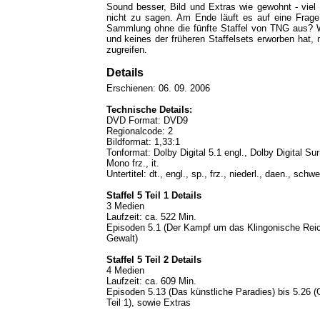
Sound besser, Bild und Extras wie gewohnt - viel 
nicht zu sagen. Am Ende läuft es auf eine Frag
Sammlung ohne die fünfte Staffel von TNG aus? We
und keines der früheren Staffelsets erworben hat
zugreifen.
Details
Erschienen: 06. 09. 2006
Technische Details:
DVD Format: DVD9
Regionalcode: 2
Bildformat: 1,33:1
Tonformat: Dolby Digital 5.1 engl., Dolby Digital Sur
Mono frz., it.
Untertitel: dt., engl., sp., frz., niederl., daen., schwe
Staffel 5 Teil 1 Details
3 Medien
Laufzeit: ca. 522 Min.
Episoden 5.1 (Der Kampf um das Klingonische Reich,
Gewalt)
Staffel 5 Teil 2 Details
4 Medien
Laufzeit: ca. 609 Min.
Episoden 5.13 (Das künstliche Paradies) bis 5.26 (
Teil 1), sowie Extras